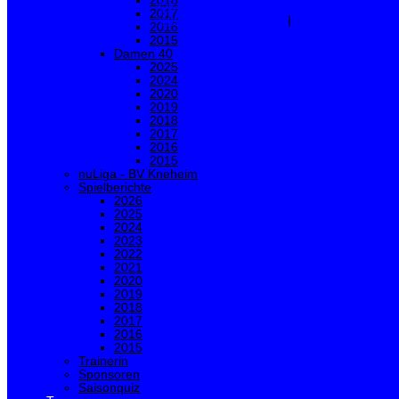
2018
OK
Ablehnen
2017
Weitere Informationen
|
Impressum
2016
2015
Damen 40
2025
2024
2020
2019
2018
2017
2016
2015
nuLiga - BV Kneheim
Spielberichte
2026
2025
2024
2023
2022
2021
2020
2019
2018
2017
2016
2015
Trainerin
Sponsoren
Saisonquiz