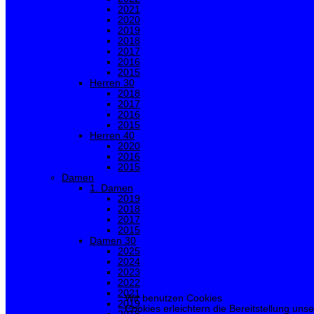
2021
2020
2019
2018
2017
2016
2015
Herren 30
2018
2017
2016
2015
Herren 40
2020
2016
2015
Damen
1. Damen
2019
2018
2017
2015
Damen 30
2025
2024
2023
2022
2021
Wir benutzen Cookies
2019
Cookies erleichtern die Bereitstellung uns