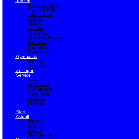
Tanzen
Abteilungsleitung
Diamond Girls
Jolly Dancers
Lollipops
Mirage
no limits
Pep Steps
Sportliche Dancer
Tanzflitzer
Traumtänzer
Trainerinnen
Gymnastik
Man tau
Kunterbunt
Zeltlager
Service
Kontakt
Impressum
Datenschutz
Downloads
Weblinks
Sitemap
Start
Aktuell
Termine
Berichte
Presse
Bildergalerie