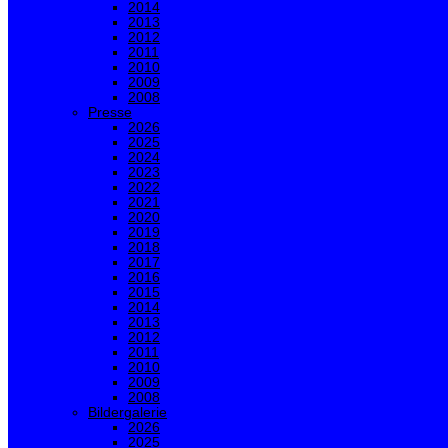
2014
2013
2012
2011
2010
2009
2008
Presse
2026
2025
2024
2023
2022
2021
2020
2019
2018
2017
2016
2015
2014
2013
2012
2011
2010
2009
2008
Bildergalerie
2026
2025