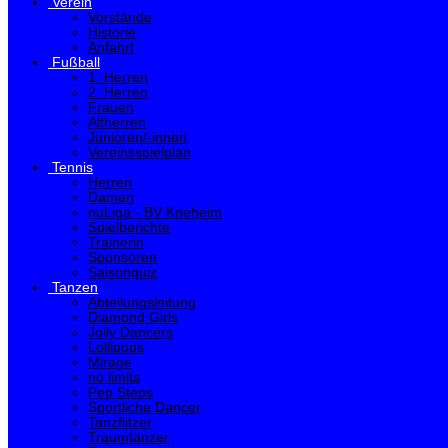
Verein
Vorstände
Historie
Anfahrt
Fußball
1. Herren
2. Herren
Frauen
Altherren
Junioren/-innen
Vereinsspielplan
Tennis
Herren
Damen
nuLiga - BV Kneheim
Spielberichte
Trainerin
Sponsoren
Saisonquiz
Tanzen
Abteilungsleitung
Diamond Girls
Jolly Dancers
Lollipops
Mirage
no limits
Pep Steps
Sportliche Dancer
Tanzflitzer
Traumtänzer