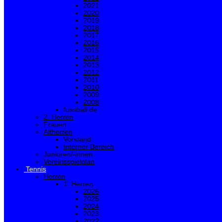
2021
2020
2019
2018
2017
2016
2015
2014
2013
2012
2011
2010
2009
2008
fussball.de
2. Herren
Frauen
Altherren
Vorstand
Interner Bereich
Junioren/-innen
Vereinsspielplan
Tennis
Herren
1. Herren
2026
2025
2024
2023
2022