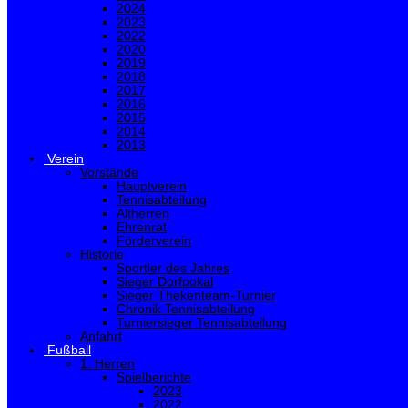
2024
2023
2022
2020
2019
2018
2017
2016
2015
2014
2013
Verein
Vorstände
Hauptverein
Tennisabteilung
Altherren
Ehrenrat
Förderverein
Historie
Sportler des Jahres
Sieger Dorfpokal
Sieger Thekenteam-Turnier
Chronik Tennisabteilung
Turniersieger Tennisabteilung
Anfahrt
Fußball
1. Herren
Spielberichte
2023
2022