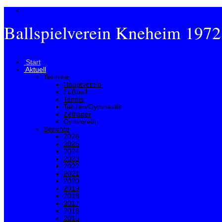
Ballspielverein Kneheim 1972
Menü
Start
Aktuell
Termine
Hauptverein
Fußball
Tennis
Tanzen/Gymnastik
Zeltlager
Ortsverein
Berichte
2026
2025
2024
2023
2022
2021
2020
2019
2018
2017
2016
2015